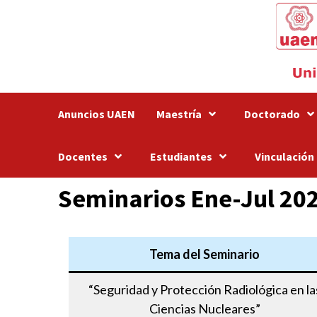
Saltar
al
contenido
Anuncios UAEN
Maestría
Doctorado
Docentes
Estudiantes
Vinculación
Seminarios Ene-Jul 20
Tema del Seminario
“Seguridad y Protección Radiológica en la
Ciencias Nucleares”